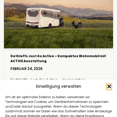
Dethleffs Just Go Active – Kompaktes Wohnmobil mit
ACTIVE Ausstattung
FEBRUAR 24, 2026
Dethleffs Just Go Active – Kompaktes
Wohnmobil mit ACTIVE Ausstattung Viel
Einwilligung verwalten
Wohnmobil zum fairen Preis / Unsere
Um dir ein optimales Erlebnis zu bieten, verwenden wir
Fahrzeugbörse Der Dethleffs Just Go Active ist
Technologien wie Cookies, um Geräteinformationen zu speichern
das ideale Wohnmobil für Neueinsteiger,
und/oder darauf zuzugreifen. Wenn du diesen Technologien
Umsteiger und Aufsteiger. Kompakt, wendig und
zustimmst, können wir Daten wie das Surfverhalten oder eindeutige
IDs auf dieser Website verarbeiten. Wenn du deine Einwilligung