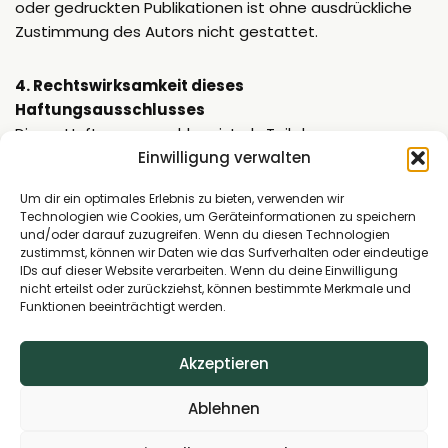
oder gedruckten Publikationen ist ohne ausdrückliche
Zustimmung des Autors nicht gestattet.
4. Rechtswirksamkeit dieses
Haftungsausschlusses
Dieser Haftungsausschluss ist als Teil des
Internetangebotes zu betrachten, von dem aus auf
Einwilligung verwalten
diese Seite verwiesen wurde. Sofern Teile oder einzelne
Um dir ein optimales Erlebnis zu bieten, verwenden wir
Formulierungen dieses Textes der geltenden
Technologien wie Cookies, um Geräteinformationen zu speichern
Rechtslage nicht, nicht mehr oder nicht vollständig
und/oder darauf zuzugreifen. Wenn du diesen Technologien
entsprechen sollten, bleiben die übrigen Teile des
zustimmst, können wir Daten wie das Surfverhalten oder eindeutige
IDs auf dieser Website verarbeiten. Wenn du deine Einwilligung
Dokumentes in ihrem Inhalt und ihrer Gültigkeit davon
nicht erteilst oder zurückziehst, können bestimmte Merkmale und
unberührt.
Funktionen beeinträchtigt werden.
Akzeptieren
Ablehnen