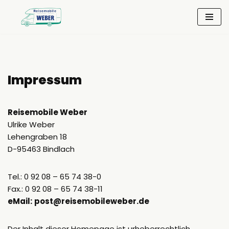
Zum
Inhalt
springen
Impressum
Reisemobile Weber
Ulrike Weber
Lehengraben 18
D-95463 Bindlach
Tel.: 0 92 08 – 65 74 38-0
Fax.: 0 92 08 – 65 74 38-11
eMail:
post@reisemobileweber.de
Der Inhalt dieser Homepage ist urheberrechtlich