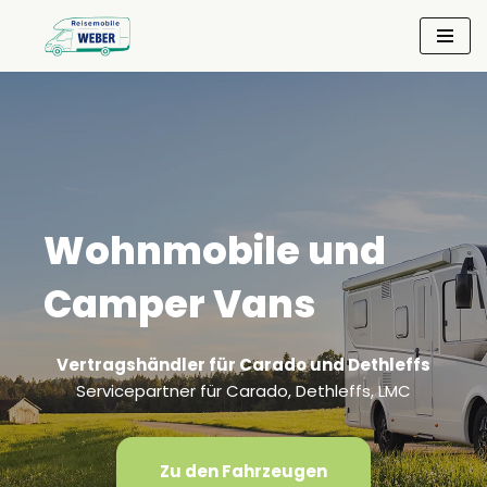
Zum
Inhalt
springen
Wohnmobile und
Camper Vans
Vertragshändler für Carado und Dethleffs
Servicepartner für Carado, Dethleffs, LMC
Zu den Fahrzeugen