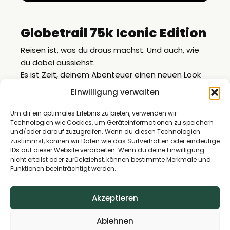
Globetrail 75k Iconic Edition
Reisen ist, was du draus machst. Und auch, wie
du dabei aussiehst.
Es ist Zeit, deinem Abenteuer einen neuen Look
zu geben: Zur Feier von 75.000 gebauten Camper
Einwilligung verwalten
Vans präsentiert Dethleffs die Globetrail 75k
Iconic Edition. In Isny mit Leidenschaft
Um dir ein optimales Erlebnis zu bieten, verwenden wir
Technologien wie Cookies, um Geräteinformationen zu speichern
perfektioniert, setzen wir auf einzigartige Farben
und/oder darauf zuzugreifen. Wenn du diesen Technologien
und auffällige Details – innen wie außen. Für dich.
zustimmst, können wir Daten wie das Surfverhalten oder eindeutige
Für deine Reise. Denn wer mit dem Globetrail von
IDs auf dieser Website verarbeiten. Wenn du deine Einwilligung
nicht erteilst oder zurückziehst, können bestimmte Merkmale und
Dethleffs fährt, erlebt erprobte Qualität und
Funktionen beeinträchtigt werden.
fährt nie gewöhnlich, sondern mit Charakter und
Statement. Persönlich. Besonders.
Akzeptieren
Unser exklusives
Camper Van
Sondermodell!
Ablehnen