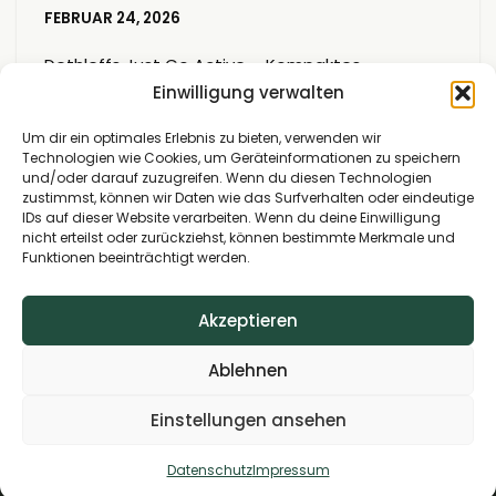
FEBRUAR 24, 2026
Dethleffs Just Go Active – Kompaktes
Wohnmobil mit ACTIVE Ausstattung Viel
Einwilligung verwalten
Wohnmobil zum fairen Preis / Unsere
Um dir ein optimales Erlebnis zu bieten, verwenden wir
Fahrzeugbörse Der Dethleffs Just Go Active ist
Technologien wie Cookies, um Geräteinformationen zu speichern
das ideale Wohnmobil für Neueinsteiger,
und/oder darauf zuzugreifen. Wenn du diesen Technologien
Umsteiger und Aufsteiger. Kompakt, wendig und
zustimmst, können wir Daten wie das Surfverhalten oder eindeutige
IDs auf dieser Website verarbeiten. Wenn du deine Einwilligung
vielseitig konzipiert, richtet er sich…
nicht erteilst oder zurückziehst, können bestimmte Merkmale und
Funktionen beeinträchtigt werden.
Akzeptieren
Ablehnen
Einstellungen ansehen
© Copyright 2026 Reisemobile Weber
Datenschutz
Impressum
Kontakt
Datenschutz
Impressum