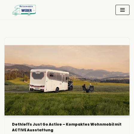
Zum
Inhalt
springen
Dethleffs Just Go Active – Kompaktes Wohnmobil mit
ACTIVE Ausstattung