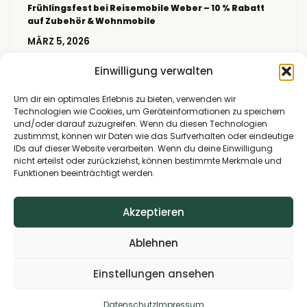
Frühlingsfest bei Reisemobile Weber – 10 % Rabatt
auf Zubehör & Wohnmobile
MÄRZ 5, 2026
Frühlingsfest bei Reisemobile Weber – 10 %
Einwilligung verwalten
Rabatt auf Zubehör & Wohnmobile Samstag,
Um dir ein optimales Erlebnis zu bieten, verwenden wir
den 25.04.2026 von 10:00 bis 17:00 Uhr und am
Technologien wie Cookies, um Geräteinformationen zu speichern
Sonntag, den 26.04.2026 von 11:00 bis 16:00 Uhr
und/oder darauf zuzugreifen. Wenn du diesen Technologien
laden wir alle Camping- und Wohnmobil-Fans
zustimmst, können wir Daten wie das Surfverhalten oder eindeutige
IDs auf dieser Website verarbeiten. Wenn du deine Einwilligung
herzlich zu unserem Event…
nicht erteilst oder zurückziehst, können bestimmte Merkmale und
Funktionen beeinträchtigt werden.
Akzeptieren
Ablehnen
Einstellungen ansehen
© Copyright 2026 Reisemobile Weber
Datenschutz
Impressum