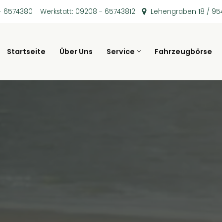
– 6574380
Werkstatt: 09208 - 65743812
Lehengraben 18 / 95
Startseite
Über Uns
Service
Fahrzeugbörse