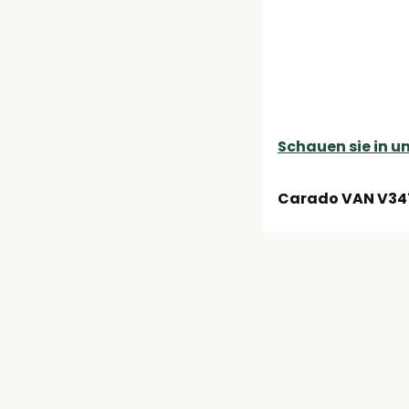
Schauen sie in u
Carado VAN V347
Der Carado VAN V3
Jumper-Chassis un
würde. Verantwortl
einem einfachen H
Ob zu zweit oder m
Schlafmöglichkeit