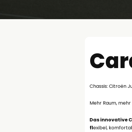
Car
Chassis: Citroën 
Mehr Raum, mehr K
Das innovative C
fl
exibel, komforta