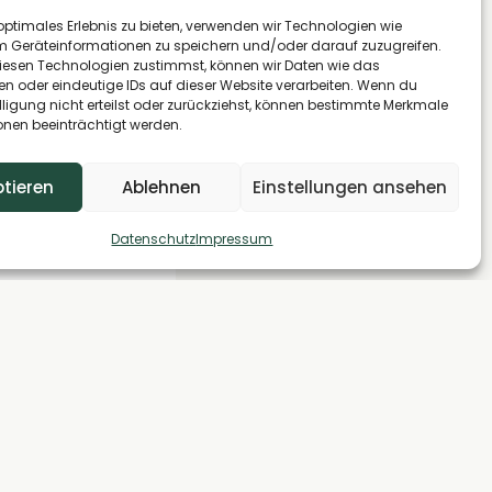
 zugänglich. So
optimales Erlebnis zu bieten, verwenden wir Technologien wie
m Geräteinformationen zu speichern und/oder darauf zuzugreifen.
egungsfreiheit
esen Technologien zustimmst, können wir Daten wie das
Bett, ganz ohne
en oder eindeutige IDs auf dieser Website verarbeiten. Wenn du
lligung nicht erteilst oder zurückziehst, können bestimmte Merkmale
onen beeinträchtigt werden.
tieren
Ablehnen
Einstellungen ansehen
Datenschutz
Impressum
ässigen Citroën-
ick vermuten
nnenraum mit
schafft flexible
. Tagsüber öffnet