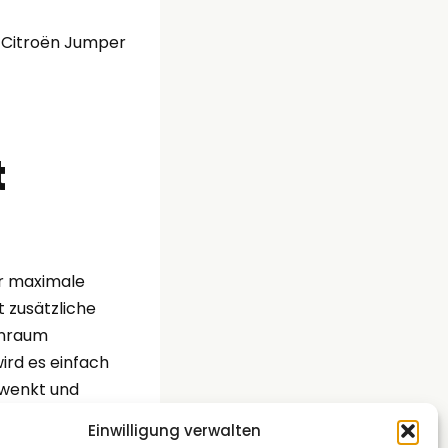
t
ür maximale
t zusätzliche
hnraum
ird es einfach
hwenkt und
osition gebracht –
Einwilligung verwalten
rt. Die