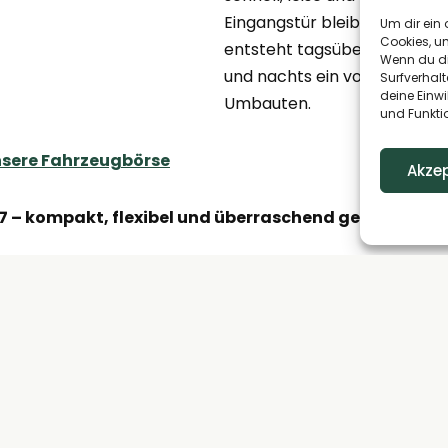
Eingangstür bleibt dabei frei
Um dir ein 
Cookies, u
entsteht tagsüber mehr Bew
Wenn du di
und nachts ein vollwertiges 
Surfverhalt
deine Einwi
Umbauten.
und Funkti
nsere Fahrzeugbörse
Akzep
 – kompakt, flexibel und überraschend geräumig
47 überzeugt als wendiger Reisepartner auf dem zuverl
d bietet deutlich mehr Raum, als man auf den ersten Bl
ich dafür ist das innovative
Clever-Lift Bett
, das den I
andgriff verwandelt.
it bis zu vier Personen unterwegs – das absenkbare Bett 
en, ohne auf wertvollen Wohnraum verzichten zu müssen