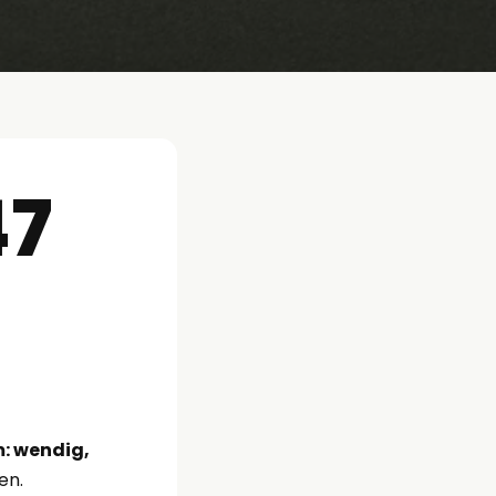
47
m: wendig,
en.